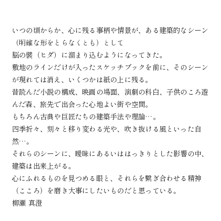
いつの頃からか、心に残る事柄や情景が、ある建築的なシーン
Home
About
Works
News
Fee
Contact
（明確な形をとらなくとも）として
脳の襞（ヒダ）に溜まり込むようになってきた。
敷地のラインだけが入ったスケッチブックを前に、そのシーン
が現れては消え、いくつかは紙の上に残る。
昔読んだ小説の構成、映画の場面、演劇の科白、子供のころ遊
んだ森、旅先で出会った心地よい街や空間。
もちろん古典や巨匠たちの建築手法や理論…。
四季折々、刻々と移り変わる光や、吹き抜ける風といった自
然…。
それらのシーンに、曖昧にあるいははっきりとした影響の中、
建築は出来上がる。
心にふれるものを見つめる眼と、それらを繋ぎ合わせる精神
（こころ）を磨き大事にしたいものだと思っている。
柳瀬 真澄